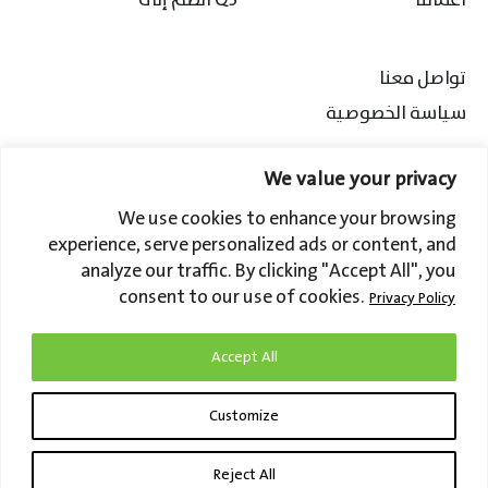
أعمالنا
انضم إلى Q5
تواصل معنا
سياسة الخصوصية
We value your privacy
ابقَ على تواصل
We use cookies to enhance your browsing
experience, serve personalized ads or content, and
Q5 Arabia for Business Services is a trading name of Q5 Ltd, which is registered in Saudi Arabia,
analyze our traffic. By clicking "Accept All", you
Commercial Number: 1009072052
consent to our use of cookies.
Privacy Policy
The Registered Office is 6321 Olaya Street, Al Sahafah District, Riyadh 13321, KSA.
Accept All
Customize
Reject All